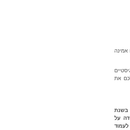
 אמינה
יסטיים
כם את
שהוקמה בשנת
זי מפתח בישראל: חיפה, אשדוד, נתב"ג. IBL מקפידה על
לעמוד