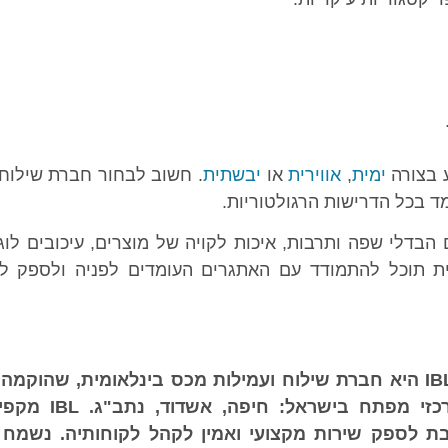
 בצורה
ימית
,
אווירית
או
יבשתית
. חשוב לבחור חברת שילוח
מד בכל הדרישות הרגולטוריות.
דלי שפה ותרבות, איכות לקויה של מוצרים, עיכובים לוג
ית תוכל להתמודד עם האתגרים העומדים לפניה ולספק ל
אם אתם מחפשים חברת שילוח, הגעתם למקום הנכון. IBL היא חברת שילוח ועמילות מכס בינלאומית, 
1963 בצרפת ופועלת כיום ברחבי העולם ובשלושה מרכ
בת לספק שירות מקצועי ואמין לקהל לקוחותיה. נשמח 