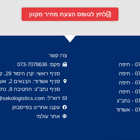
לחץ לטופס הצעת מחיר מקוון
צרו קשר
יפה
פקס: 073-7078636
יפה
סניף ראשי: קרן היסוד 29, קרית אתא
סניף אשדוד: הבנאים 2, אשדוד
יפה
סניף נתב"ג: החטיבה 8, נתב"ג
יפה
דוא"ל: israel.sales@sekologistics.com
ב"ג
עקבו אחרינו בפייסבוק
דוד
אתר עולמי