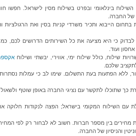
שילוח בינלאומי ובפרט בשילוח מסין לישראל. חפשו חוו
 של החברה.
חום הייבוא ותכיר משרדי קניות בסין ואת הרגולציות וה
דוק כי היא מציעה את כל השירותים הדרושים לכם, כמו 
חסון ועוד.
יות שילוח, כולל שילוח ימי, אווירי, יבשתי ושילוח
אקספר
תקציב שלכם.
 ללא הפתעות בעת התשלום. שימו לב כי עמלות נסתרות י
ת כך שתוכלו לתקשר עם נציגי החברה באופן שוטף ולשאול
עם השילוח המקומי בישראל; הפצה לנקודות חלוקה או 
 מחירים בין מספר חברות. חשוב לא לבחור רק לפי המחיר
טין והניסיון של החברה.