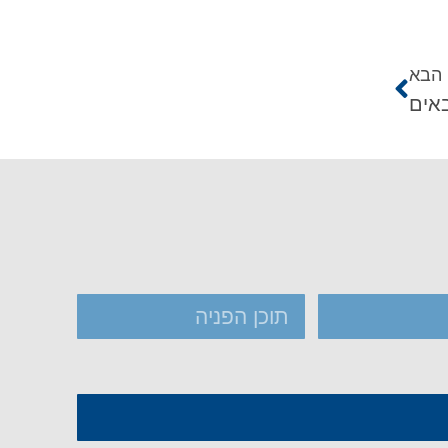
הבא
באים