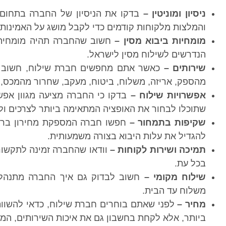
ניסיון ומוניטין –
בדקו את הניסיון של החברה בתחום ה
והמלצות מלקוחות קודמים כדי לקבל מושג על האמינות
מומחיות ביבוא מסין –
חשוב שהחברה תהיה מומחית בת
הנדרשים לשילוח מסין לישראל.
שירותים –
כאשר אתם מחפשים חברת שילוח, חשוב לב
מהספק, אריזה, משלוח, ביטוח, מעקב, שחרור מהמכס, א
אפשרויות שילוח –
בדקו כי החברה מציעה מגוון אפשרו
שתוכלו לבחור את האופציה המתאימה ביותר לצרכים ול
שקיפות בתמחור –
חפשו חברה המספקת מחירון ברור,
להגדיל את עלות היבוא בצורה משמעותית.
תמיכה ושירות לקוחות –
וודאו שהחברה זמינה לתקשור
בכל עת.
שילוח מקומי –
חשוב לבדוק גם איך החברה מתנהלת 
משלוח עד הבית.
מחיר –
לפני שאתם בוחרים חברת שילוח, כדאי להשוות
ביותר, אלא לקחת בחשבון גם את איכות השירותים, המוני