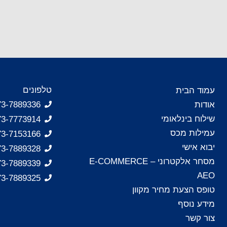
טלפונים
עמוד הבית
אודות
073-7889336 - ח
שילוח בינלאומי
073-7773914 - ח
עמילות מכס
073-7153166 - ח
יבוא אישי
073-7889328 - ח
מסחר אלקטרוני – E-COMMERCE
073-7889339 - נת
AEO
073-7889325 - אש
טופס הצעת מחיר מקוון
מידע נוסף
צור קשר