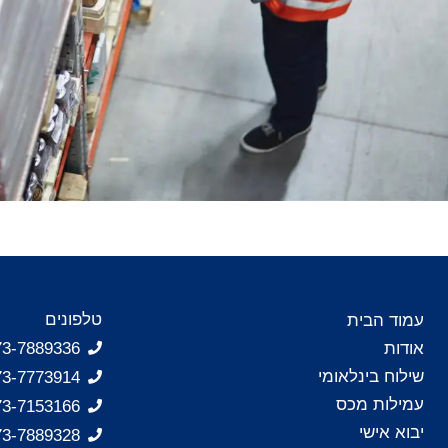
טלפונים
עמוד הבית
אודות
073-7889336 - ח
שילוח בינלאומי
073-7773914 - ח
עמילות מכס
073-7153166 - ח
יבוא אישי
073-7889328 - ח