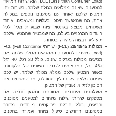
LCL (Less than Container Load), הוא שירות המיועד
למטענים שאינם ממלאים מכולה שלמה. בשירות זה,
המטען שלכם יאוחד עם מטענים נוספים במכולה
אחת, מה שמאפשר חיסכון בעלויות ומשאבים. איחוד
משלוחים מבוצע בקונסולידציות שבועיות מכל ולכל
היעדים המרכזיים בעולם, מה שמבטיח שהמטען שלכם
יגיע ליעדו בצורה מהירה ובטוחה.
מכולות 20/40/45 (
FCL
)-
שירותי FCL (Full Container
Load) מיועדים למטענים הממלאים מכולה שלמה. אנו
מציעים מכולות בגדלים שונים, כולל 20 רגל, 40 רגל
ו-45 רגל, המתאימים לצרכים השונים של הלקוחות.
כאשר המטען שלכם ממלא מכולה שלמה, יש לכם
שליטה מלאה על תהליך ההובלה, מה שמפחית את
הסיכון לנזק או אובדן של המטען.
משלוחים מיוחדים, מסוכנים ומטען חריג-
אנו
מספקים שירותי שילוח מיוחדים למטענים מסוכנים
וחריגים, כולל הובלת פרויקטים מיוחדים. מדובר
במטענים הדורשים טיפול מיוחד ועמידה בתקנים