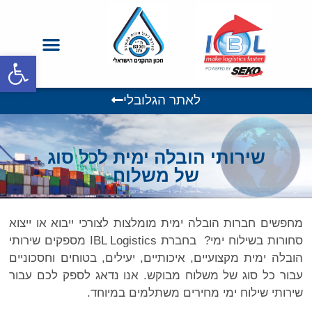
פתח סרגל
FCL – יבוא ויצוא מאירופה
LCL – אקספרס
מסחר אלקטרוני – E-COMMERCE
הובלות יבשתיות בארה"ב – SEKO
לאתר הגלובלי
שירותי הובלה ימית לכל סוג
של משלוח
מחפשים חברות הובלה ימית מומלצות לצורכי ייבוא או ייצוא
סחורות בשילוח ימי? בחברת IBL Logistics מספקים שירותי
הובלה ימית מקצועיים, איכותיים, יעילים, בטוחים וחסכוניים
עבור כל סוג של משלוח מבוקש. אנו נדאג לספק לכם עבור
שירותי שילוח ימי מחירים משתלמים במיוחד.