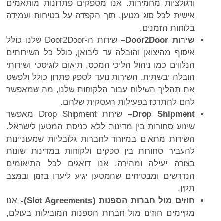
ורגולציות מחמירות. אנו מספקים פתרונות מותאמים
אישית לכל סוג מטען, תוך הקפדה על בטיחות ועמידה
בלוחות הזמנים.
שירות
Door2Door
–
שירות ה-Door2Door שלנו כולל
איסוף מהיצואן והובלה עד ליבואן, כולל כל השירותים
הנלווים כמו ניהול הליכי המכס, תיאום לוגיסטי ושירותי
הובלה יבשתית. השירות נועד לספק פתרון כולל ולפשט
את תהליך השילוח עבור הלקוחות שלנו, מה שמאפשר
להם להתרכז בפעילות העסקית שלהם.
Drop Shipment
–
שירות Drop Shipment מאפשר
שינוע סחורות בין מדינות ללא כניסת המטען לישראל.
השירות מתאים במיוחד לחברות גלובליות שמעוניינות
להעביר סחורות בין ספקים ולקוחות במדינות שונות
בצורה יעילה ומהירה. אנו דואגים לכל התיאומים
הנדרשים ומבטיחים שהמטען יגיע ליעדו בזמן ובמצב
תקין.
חוזים מול חברות הספנות (
Slot Agreements
)-
אנו
מקיימים חוזים מול חברות הספנות המובילות בעולם,