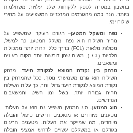
בחשבון במטרה לספק ללקוחות שלנו עלויות משתלמות
ביותר. הנה כמה מהגורמים המרכזיים המשפיעים על מחירי
שילוח ימי:
נפח ומשקל המטען
– הגורם העיקרי שמשפיע על
מחיר השילוח הוא נפח ומשקל המטען. כך למשל,
מכולות מלאות (FCL) בדרך כלל יקרות יותר ממכולות
חלקיות (LCL), משום שהן דורשות יותר מקום באוניה
ומשאבים.
מרחק בין נקודת המוצא לנקודת היעד-
מרחק
השילוח הוא גורם משמעותי נוסף. ככל שהמרחק בין
נקודת המוצא לנקודת היעד גדול יותר, כך עלות השילוח
תהיה גבוהה יותר, בשל זמן השיט והמשאבים
הנדרשים.
סוג המטען-
סוג המטען משפיע גם הוא על העלות.
מטענים מיוחדים או מסוכנים דורשים טיפול והובלה
מיוחדים, מה שמייקר את העלות. מטענים חריגים
בגודלם או במשקלם עשויים לדרוש אמצעי הובלה